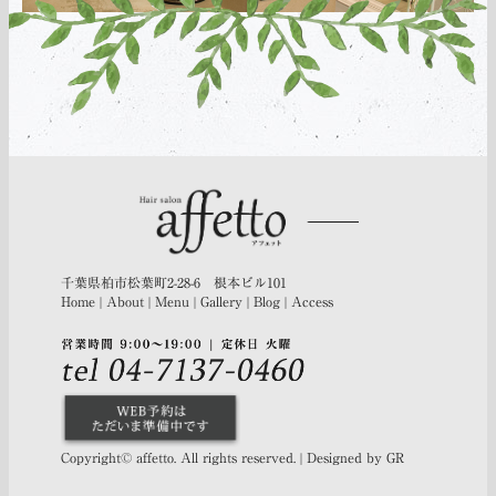
千葉県柏市松葉町2-28-6 根本ビル101
Home
|
About
|
Menu
|
Gallery
|
Blog
|
Access
Copyright© affetto. All rights reserved. |
Designed by GR