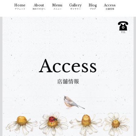
コ
Home
About
Menu
Gallery
Blog
Access
ン
アフェット
初めての方へ
メニュー
ギャラリー
ブログ
店舗情報
テ
ン
ツ
へ
ス
キ
Access
ッ
プ
店舗情報