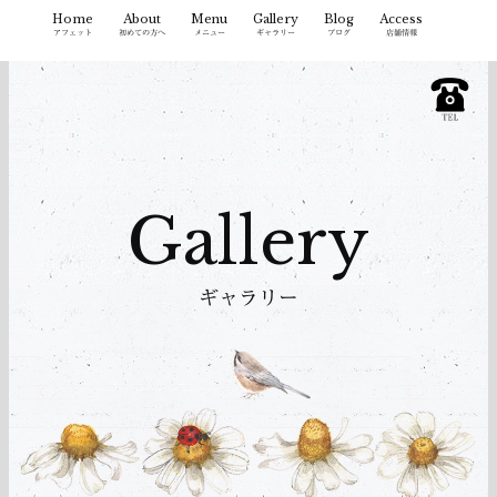
コ
Home
About
Menu
Gallery
Blog
Access
ン
アフェット
初めての方へ
メニュー
ギャラリー
ブログ
店舗情報
テ
ン
ツ
へ
ス
キ
Gallery
ッ
プ
ギャラリー